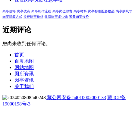
岗亭价格
岗亭优点
岗亭制作流程
岗亭岗位职责
岗亭材料
岗亭标准配备物品
岗亭的尺寸
岗亭组装方式
拉萨岗亭价格
收费岗亭多少钱
警务岗亭报价
近期评论
您尚未收到任何评论。
首页
百度地图
网站地图
厕所资讯
岗亭资讯
关于我们
藏公网安备 54010002000133
藏 ICP备
19000198号-3