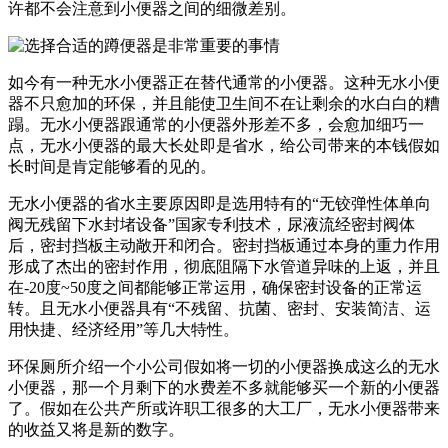
许都不会注意到小便器之间的细微差别。
如今有一种无水小便器正在替代通常的小便器。这种无水小便
器不只愈加的环保，并且能使卫生间不在让剩余的水白白的糟
蹋。无水小便器跟通常的小便器外形差不多，会愈加细巧一
点，无水小便器的最大长处即是省水，给公司带来的本钱假如
长时间是肯定能够看的见的。
无水小便器的省水主要原因即是选用特有的“无铰弹性体单向
阀无残留下水封堵设备”国家专利技术，尿液流经密封阀体
后，密封挡板主动敞开和闭合。密封挡板通过本身的重力作用
形成了杰出的密封作用，彻底阻隔下水管道异味的上返，并且
在-20度~50度之间都能够正常运用，确保密封设备的正常运
转。且无水小便器具有“不残留、抗菌、密封、安装简洁、运
用快捷、经济经用”等几大特性。
环保厕所介绍一个小公司假如将一切的小便器换成这么的无水
小便器，那一个月剩下的水费差不多就能够买一个新的小便器
了。假如在公共产所或许职工很多的大工厂，无水小便器带来
的收益又将是新的数字。