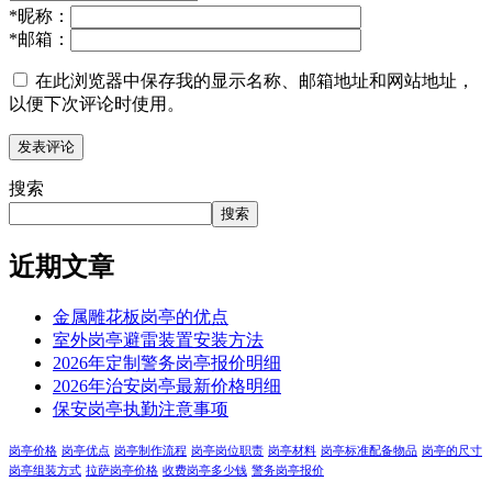
*
昵称：
*
邮箱：
在此浏览器中保存我的显示名称、邮箱地址和网站地址，
以便下次评论时使用。
搜索
搜索
近期文章
金属雕花板岗亭的优点
室外岗亭避雷装置安装方法
2026年定制警务岗亭报价明细
2026年治安岗亭最新价格明细
保安岗亭执勤注意事项
岗亭价格
岗亭优点
岗亭制作流程
岗亭岗位职责
岗亭材料
岗亭标准配备物品
岗亭的尺寸
岗亭组装方式
拉萨岗亭价格
收费岗亭多少钱
警务岗亭报价