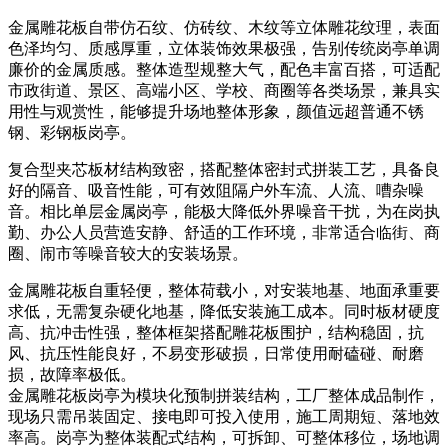
金属雕花板自带仿石纹、仿砖纹、木纹等立体雕花纹理，表面
色泽均匀、质感厚重，立体装饰效果极强，告别传统岗亭单调
廉价的金属质感。整体造型规整大气，配色丰富百搭，可适配
市政街道、景区、高端小区、学校、商圈等各类场景，兼具实
用性与观赏性，能够提升场地整体形象，颜值远超普通不锈
钢、彩钢板岗亭。
复合型夹芯板材结构致密，搭配整体密封式拼装工艺，具备良
好的隔音、吸音性能，可有效阻隔户外车流、人流、嘈杂噪
音。相比单层金属岗亭，能极大降低外界噪音干扰，为在岗执
勤、办公人员营造安静、舒适的工作环境，非常适合临街、商
圈、闹市等噪音较大的安装场景。
金属雕花板自重轻便，整体荷载小，对安装地基、地面承重要
求低，无需复杂硬化地基，降低安装施工成本。同时板材硬度
高、抗冲击性强，整体框架搭配雕花板围护，结构稳固，抗
风、抗压性能良好，不易变形破损，日常使用耐磕碰、耐磨
损，故障率极低。
金属雕花板岗亭为模块化预制拼装结构，工厂整体成品制作，
现场只需吊装固定、接电即可投入使用，施工周期短、落地效
率高。岗亭为整体装配式结构，可拆卸、可整体移位，场地调