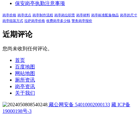
保安岗亭执勤注意事项
岗亭价格
岗亭优点
岗亭制作流程
岗亭岗位职责
岗亭材料
岗亭标准配备物品
岗亭的尺寸
岗亭组装方式
拉萨岗亭价格
收费岗亭多少钱
警务岗亭报价
近期评论
您尚未收到任何评论。
首页
百度地图
网站地图
厕所资讯
岗亭资讯
关于我们
藏公网安备 54010002000133
藏 ICP备
19000198号-3