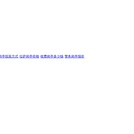
岗亭组装方式
拉萨岗亭价格
收费岗亭多少钱
警务岗亭报价