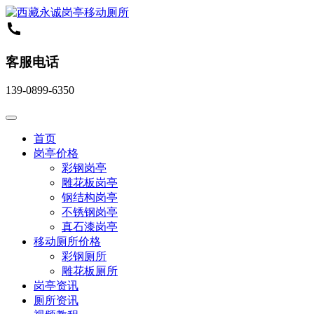
客服电话
139-0899-6350
首页
岗亭价格
彩钢岗亭
雕花板岗亭
钢结构岗亭
不锈钢岗亭
真石漆岗亭
移动厕所价格
彩钢厕所
雕花板厕所
岗亭资讯
厕所资讯