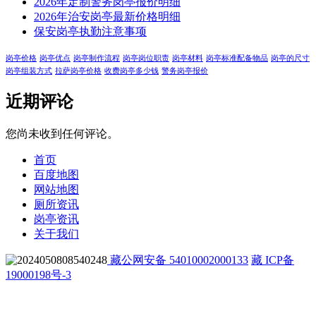
2026年定制警务岗亭报价明细
2026年治安岗亭最新价格明细
保安岗亭执勤注意事项
岗亭价格
岗亭优点
岗亭制作流程
岗亭岗位职责
岗亭材料
岗亭标准配备物品
岗亭的尺寸
岗亭组装方式
拉萨岗亭价格
收费岗亭多少钱
警务岗亭报价
近期评论
您尚未收到任何评论。
首页
百度地图
网站地图
厕所资讯
岗亭资讯
关于我们
藏公网安备 54010002000133
藏 ICP备
19000198号-3