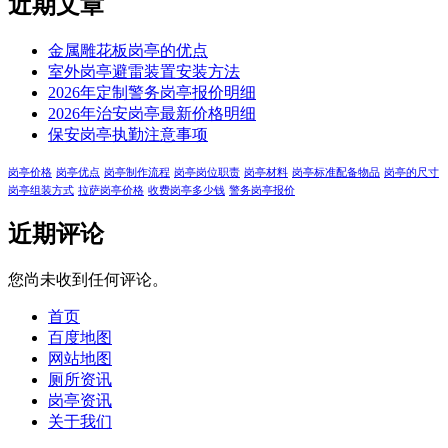
近期文章
金属雕花板岗亭的优点
室外岗亭避雷装置安装方法
2026年定制警务岗亭报价明细
2026年治安岗亭最新价格明细
保安岗亭执勤注意事项
岗亭价格
岗亭优点
岗亭制作流程
岗亭岗位职责
岗亭材料
岗亭标准配备物品
岗亭的尺寸
岗亭组装方式
拉萨岗亭价格
收费岗亭多少钱
警务岗亭报价
近期评论
您尚未收到任何评论。
首页
百度地图
网站地图
厕所资讯
岗亭资讯
关于我们