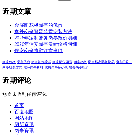
近期文章
金属雕花板岗亭的优点
室外岗亭避雷装置安装方法
2026年定制警务岗亭报价明细
2026年治安岗亭最新价格明细
保安岗亭执勤注意事项
岗亭价格
岗亭优点
岗亭制作流程
岗亭岗位职责
岗亭材料
岗亭标准配备物品
岗亭的尺寸
岗亭组装方式
拉萨岗亭价格
收费岗亭多少钱
警务岗亭报价
近期评论
您尚未收到任何评论。
首页
百度地图
网站地图
厕所资讯
岗亭资讯