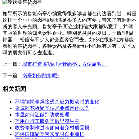
如果所示的售货岗亭小编觉得很多读者都在街边看到过，就是
这样一个小小的岗亭缺能满足很多人的需要，带来了有源源不
断的客人来光顾。售货亭子,可企业相信大家都熟悉了，并驾
齐驱的世界的知名饮料企业。特别是炎炎的夏日，一瓶“降温
神器”，相信有不少人都会直奔它而去。如今在很多地方都能
看到的售货岗亭，各种饮品及各类新鲜小吃应有尽有，爱吃爱
喝的朋友们可以去逛逛。
上一篇：
城市打造多功能运管岗亭，方便旅客。
下一篇：
岗亭如何防水呢?
相关新闻
不锈钢岗亭焊接残余应力振动时的变化
金属雕花板岗亭技术要点是什么？
木屋如何让做到防腐处理
巧用自行车服务亭做早餐生意
收费亭制作过程如何避免材质受损
环保玻璃岗亭带来无限创业商机