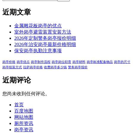
近期文章
金属雕花板岗亭的优点
室外岗亭避雷装置安装方法
2026年定制警务岗亭报价明细
2026年治安岗亭最新价格明细
保安岗亭执勤注意事项
岗亭价格
岗亭优点
岗亭制作流程
岗亭岗位职责
岗亭材料
岗亭标准配备物品
岗亭的尺寸
岗亭组装方式
拉萨岗亭价格
收费岗亭多少钱
警务岗亭报价
近期评论
您尚未收到任何评论。
首页
百度地图
网站地图
厕所资讯
岗亭资讯