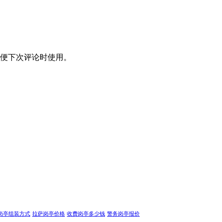
便下次评论时使用。
岗亭组装方式
拉萨岗亭价格
收费岗亭多少钱
警务岗亭报价