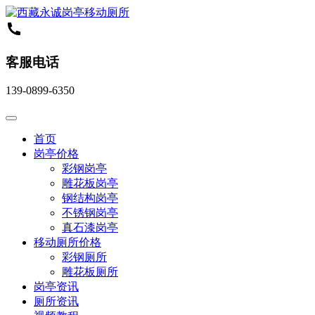
客服电话
139-0899-6350
首页
岗亭价格
彩钢岗亭
雕花板岗亭
钢结构岗亭
不锈钢岗亭
真石漆岗亭
移动厕所价格
彩钢厕所
雕花板厕所
岗亭资讯
厕所资讯