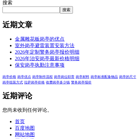
搜索
搜索
近期文章
金属雕花板岗亭的优点
室外岗亭避雷装置安装方法
2026年定制警务岗亭报价明细
2026年治安岗亭最新价格明细
保安岗亭执勤注意事项
岗亭价格
岗亭优点
岗亭制作流程
岗亭岗位职责
岗亭材料
岗亭标准配备物品
岗亭的尺寸
岗亭组装方式
拉萨岗亭价格
收费岗亭多少钱
警务岗亭报价
近期评论
您尚未收到任何评论。
首页
百度地图
网站地图