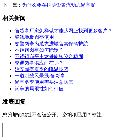
下一篇：
为什么要在拉萨设置流动式岗亭呢
相关新闻
售货亭厂家怎样做才能从网上找到更多客户？
瓷砖地板岗亭使用
交警岗亭为瓜农进城售卖保驾护航
不锈钢岗亭如何除锈？
不锈钢岗亭主龙骨旋转咬合稳固
交通岗亭供应商在哪？
治安岗亭夏季的降温技巧
一道别致风景线-售货亭
岗亭冬季使用需要注意防雪
岗亭的局限性如何打破
发表回复
您的邮箱地址不会被公开。
必填项已用
*
标注