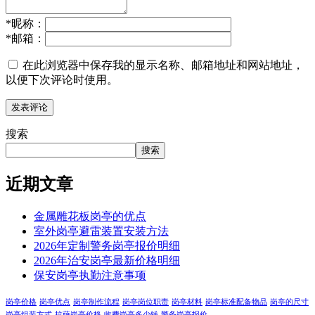
*
昵称：
*
邮箱：
在此浏览器中保存我的显示名称、邮箱地址和网站地址，
以便下次评论时使用。
搜索
搜索
近期文章
金属雕花板岗亭的优点
室外岗亭避雷装置安装方法
2026年定制警务岗亭报价明细
2026年治安岗亭最新价格明细
保安岗亭执勤注意事项
岗亭价格
岗亭优点
岗亭制作流程
岗亭岗位职责
岗亭材料
岗亭标准配备物品
岗亭的尺寸
岗亭组装方式
拉萨岗亭价格
收费岗亭多少钱
警务岗亭报价