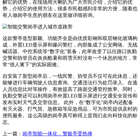
解它的优势，在现场用大喇叭为广大市民介绍，介绍它的优
势，介绍它的使用方法，很多市民都感到非常的方便，随着也
有人做岗亭生意的朋友在这里做详细咨询。
这款警亭造型新颖、功能齐全是由优质彩钢和双层钢化玻璃构
成，外置LED显示屏和爆闪警灯，内部集成了公安网络、无线
喊话器、中控系统等“数字化”装备，此举改变了以往路口执勤
交警和协管员在炎炎酷暑和雨雪天时没有一个休息的地方，常
常“借人篱下”的实际困难。
自安装了新型岗亭后，一线民警、协管员不仅可在此休息，还
能够进行车辆驾驶人信息查询、交通违法行为处罚录入、在逃
人员信息比对等操作，有效提高了路面交通管控效率。同时，
执勤交警还可以利用岗亭外置LED显示屏进行交通安全宣传和
发布实时天气及交管信息。 此外，在“数字化”岗亭内还配备
有灭火器、打气筒、急救箱等应急用品，可为市民提供及时的
便民服务。这么高级的岗亭真可称得上是我们走向科技化的标
志。
上一篇：
岗亭智能一体化，警银亭受热捧