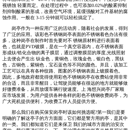
视锈蚀 轻重而定。在处理过程中，也可添加0.02%的酸雾抑制
剂抑制酸雾的形成，改善空气环境，延缓强酸对工件基材的腐
蚀作用。一般在 3-15 分钟就可以轻松搞定了。
岗亭作为一种应用广泛的活动房，随着社会的发展，得到
了广泛的应用。该彩色不锈钢岗亭表面的不锈钢着色办法有很
多，这种岗亭在制作时首先要对不 锈钢原材料进行表面着
色，也就是PVD镀膜，是在一个真空容器内，在不锈钢表面
形成钛/锆化合物的离子膜层，通过调整膜层的厚度,光线照射
上去便会产生出 钛金色，黄铜色，玫瑰金色，银白色，黑钛
色，古铜色，紫铜色，宝石蓝色等不同的颜色。并且，该加工
工艺可以在具有各种纹路、图案的不锈钢表面上镀膜着色。
因此，多地政府都觉得使用彩色不锈钢岗亭在收费站使用非常
的合适，而且非常醒目，让驾驶员能够在很远的地方就能够做
好缴费准备，从而放缓车辆行驶速度。上 海想兴岗亭厂家顺
应市场发展，为用户提供各种各样的彩色不锈钢收费岗亭，为
广大死机提供便利，为收费工作人员提供方便。
那么我们在购买保安岗亭时该如何挑选呢?第一我们是要
明确的了解这亭子的方方面面，它们都是警方用的亭，是其中
的一类。我们都知道它们是来保卫 我们的城市方面的治安次