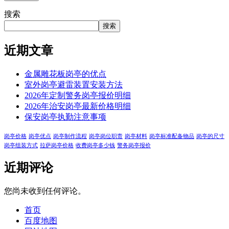
搜索
搜索
近期文章
金属雕花板岗亭的优点
室外岗亭避雷装置安装方法
2026年定制警务岗亭报价明细
2026年治安岗亭最新价格明细
保安岗亭执勤注意事项
岗亭价格
岗亭优点
岗亭制作流程
岗亭岗位职责
岗亭材料
岗亭标准配备物品
岗亭的尺寸
岗亭组装方式
拉萨岗亭价格
收费岗亭多少钱
警务岗亭报价
近期评论
您尚未收到任何评论。
首页
百度地图