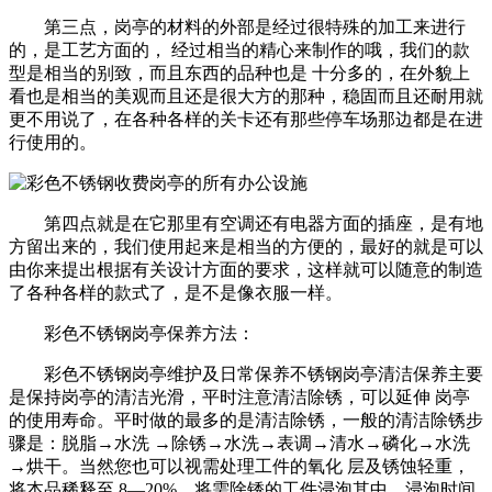
第三点，岗亭的材料的外部是经过很特殊的加工来进行
的，是工艺方面的， 经过相当的精心来制作的哦，我们的款
型是相当的别致，而且东西的品种也是 十分多的，在外貌上
看也是相当的美观而且还是很大方的那种，稳固而且还耐用就
更不用说了，在各种各样的关卡还有那些停车场那边都是在进
行使用的。
第四点就是在它那里有空调还有电器方面的插座，是有地
方留出来的，我们使用起来是相当的方便的，最好的就是可以
由你来提出根据有关设计方面的要求，这样就可以随意的制造
了各种各样的款式了，是不是像衣服一样。
彩色不锈钢岗亭保养方法：
彩色不锈钢岗亭维护及日常保养不锈钢岗亭清洁保养主要
是保持岗亭的清洁光滑，平时注意清洁除锈，可以延伸 岗亭
的使用寿命。平时做的最多的是清洁除锈，一般的清洁除锈步
骤是：脱脂→水洗 →除锈→水洗→表调→清水→磷化→水洗
→烘干。当然您也可以视需处理工件的氧化 层及锈蚀轻重，
将本品稀释至 8—20%，将需除锈的工件浸泡其中，浸泡时间