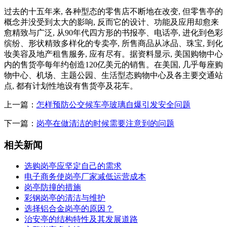
过去的十五年来, 各种型态的零售店不断地在改变, 但零售亭的
概念并没受到太大的影响, 反而它的设计、功能及应用却愈来
愈精致与广泛, 从90年代四方形的书报亭、电话亭, 进化到色彩
缤纷、形状精致多样化的专卖亭, 所售商品从冰品、珠宝, 到化
妆美容及地产租售服务, 应有尽有。据资料显示, 美国购物中心
内的售货亭每年约创造120亿美元的销售。在美国, 几乎每座购
物中心、机场、主题公园、生活型态购物中心及各主要交通站
点, 都有计划性地设有售货亭及花车。
上一篇：
怎样预防公交候车亭玻璃自爆引发安全问题
下一篇：
岗亭在做清洁的时候需要注意到的问题
相关新闻
选购岗亭应坚定自己的需求
电子商务使岗亭厂家减低运营成本
岗亭防撞的措施
彩钢岗亭的清洁与维护
选择铝合金岗亭的原因？
治安亭的结构特性及其发展道路