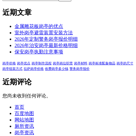
近期文章
金属雕花板岗亭的优点
室外岗亭避雷装置安装方法
2026年定制警务岗亭报价明细
2026年治安岗亭最新价格明细
保安岗亭执勤注意事项
岗亭价格
岗亭优点
岗亭制作流程
岗亭岗位职责
岗亭材料
岗亭标准配备物品
岗亭的尺寸
岗亭组装方式
拉萨岗亭价格
收费岗亭多少钱
警务岗亭报价
近期评论
您尚未收到任何评论。
首页
百度地图
网站地图
厕所资讯
岗亭资讯