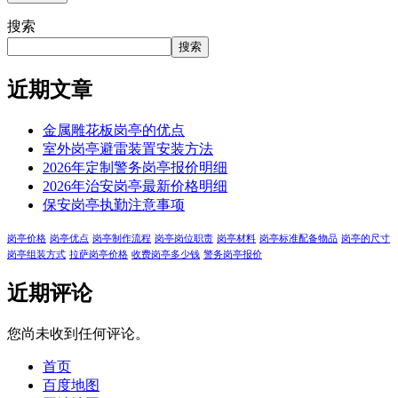
搜索
搜索
近期文章
金属雕花板岗亭的优点
室外岗亭避雷装置安装方法
2026年定制警务岗亭报价明细
2026年治安岗亭最新价格明细
保安岗亭执勤注意事项
岗亭价格
岗亭优点
岗亭制作流程
岗亭岗位职责
岗亭材料
岗亭标准配备物品
岗亭的尺寸
岗亭组装方式
拉萨岗亭价格
收费岗亭多少钱
警务岗亭报价
近期评论
您尚未收到任何评论。
首页
百度地图