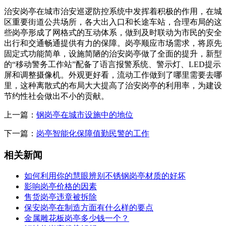
治安岗亭在城市治安巡逻防控系统中发挥着积极的作用，在城
区重要街道公共场所，各大出入口和长途车站，合理布局的这
些岗亭形成了网格式的互动体系，做到及时联动为市民的安全
出行和交通畅通提供有力的保障。岗亭顺应市场需求，将原先
固定式功能简单，设施简陋的治安岗亭做了全面的提升，新型
的“移动警务工作站”配备了语言报警系统、警示灯、LED提示
屏和调整摄像机。外观更好看，流动工作做到了哪里需要去哪
里，这种离散式的布局大大提高了治安岗亭的利用率，为建设
节约性社会做出不小的贡献。
上一篇：
钢岗亭在城市设施中的地位
下一篇：
岗亭智能化保障值勤民警的工作
相关新闻
如何利用你的慧眼辨别不锈钢岗亭材质的好坏
影响岗亭价格的因素
售货岗亭违章被拆除
保安岗亭在制造方面有什么样的要点
金属雕花板岗亭多少钱一个？