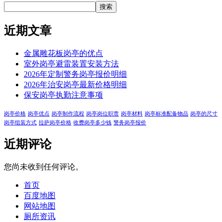
搜索
近期文章
金属雕花板岗亭的优点
室外岗亭避雷装置安装方法
2026年定制警务岗亭报价明细
2026年治安岗亭最新价格明细
保安岗亭执勤注意事项
岗亭价格
岗亭优点
岗亭制作流程
岗亭岗位职责
岗亭材料
岗亭标准配备物品
岗亭的尺寸
岗亭组装方式
拉萨岗亭价格
收费岗亭多少钱
警务岗亭报价
近期评论
您尚未收到任何评论。
首页
百度地图
网站地图
厕所资讯