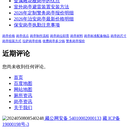
金属雕花板岗亭的优点
室外岗亭避雷装置安装方法
2026年定制警务岗亭报价明细
2026年治安岗亭最新价格明细
保安岗亭执勤注意事项
岗亭价格
岗亭优点
岗亭制作流程
岗亭岗位职责
岗亭材料
岗亭标准配备物品
岗亭的尺寸
岗亭组装方式
拉萨岗亭价格
收费岗亭多少钱
警务岗亭报价
近期评论
您尚未收到任何评论。
首页
百度地图
网站地图
厕所资讯
岗亭资讯
关于我们
藏公网安备 54010002000133
藏 ICP备
19000198号-3