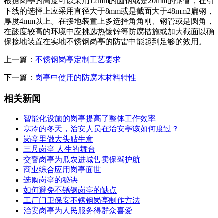
根据岗亭的高度可以采用12mm的圆钢或是20mm的钢管，在引
下线的选择上应采用直径大于8mm或是截面大于48mm2扁钢，
厚度4mm以上。在接地装置上多选择角角刚、钢管或是圆角，
在酸度较高的环境中应挑选热镀锌等防腐措施或加大截面以确
保接地装置在实地不锈钢岗亭的防雷中能起到足够的效用。
上一篇：
不锈钢岗亭定制工艺要求
下一篇：
岗亭中使用的防腐木材料特性
相关新闻
智能化设施的岗亭提高了整体工作效率
寒冷的冬天，治安人员在治安亭该如何度过？
岗亭里做大头贴生意
三尺岗亭 人生的舞台
交警岗亭为瓜农进城售卖保驾护航
商业综合应用岗亭面世
选购岗亭的秘诀
如何避免不锈钢岗亭的缺点
工厂门卫保安不锈钢岗亭制作方法
治安岗亭为人民服务得群众喜爱