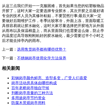
从这三点我们开始一一克服困难，首先如果当您的铝塑板物品
开胶了，这时大家一定要选择专业胶水，其次开胶之后最好请
专业的技术人员为其修补粘贴，不要贸然行事;最后大家一定
要做好后期维护工作，冬季比较寒冷，外面上冻，里面取暖工
具很容易就让胶水融化，这时大家尽量选择把开胶地方从外面
从雨布以及保温棉盖上，而从里面我们也需要这么做，防止亭
内温度过高导致刚刚粘好的胶水融化，最少需要过半个小时之
后才能去掉亭内的雨布。
上一篇：
选用售货岗亭都有哪些优势？
下一篇：
不锈钢岗亭使用化学方法保养
相关新闻
彩钢岗亭颜色鲜亮、造型多变，广受人们喜爱
岗亭活动房具体由哪些构成
百年老桥岗亭独自守候
判断岗亭质量的三种方法
多用途岗亭节约资金
防腐木景观岗亭用料