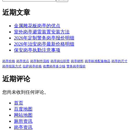
近期文章
金属雕花板岗亭的优点
室外岗亭避雷装置安装方法
2026年定制警务岗亭报价明细
2026年治安岗亭最新价格明细
保安岗亭执勤注意事项
岗亭价格
岗亭优点
岗亭制作流程
岗亭岗位职责
岗亭材料
岗亭标准配备物品
岗亭的尺寸
岗亭组装方式
拉萨岗亭价格
收费岗亭多少钱
警务岗亭报价
近期评论
您尚未收到任何评论。
首页
百度地图
网站地图
厕所资讯
岗亭资讯