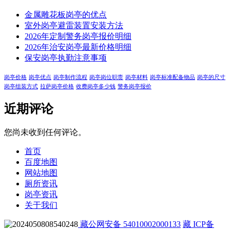
金属雕花板岗亭的优点
室外岗亭避雷装置安装方法
2026年定制警务岗亭报价明细
2026年治安岗亭最新价格明细
保安岗亭执勤注意事项
岗亭价格
岗亭优点
岗亭制作流程
岗亭岗位职责
岗亭材料
岗亭标准配备物品
岗亭的尺寸
岗亭组装方式
拉萨岗亭价格
收费岗亭多少钱
警务岗亭报价
近期评论
您尚未收到任何评论。
首页
百度地图
网站地图
厕所资讯
岗亭资讯
关于我们
藏公网安备 54010002000133
藏 ICP备