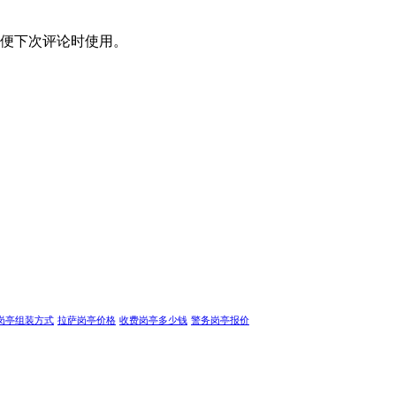
便下次评论时使用。
岗亭组装方式
拉萨岗亭价格
收费岗亭多少钱
警务岗亭报价