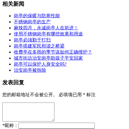
相关新闻
岗亭的保暖与防寒性能
不锈钢岗亭的生产
麻辣四月，永诚岗亭人在前进！
使用不锈钢岗亭有哪些效果和用途
岗亭必须勤于打扫
岗亭搭建军民和谐之桥梁
收费亭在多雨的季节该如何正确维护？
城市街边治安岗亭助孩子平安回家
岗亭可以保护人身安全吗?
治安岗亭被拆除
发表回复
您的邮箱地址不会被公开。
必填项已用
*
标注
*
昵称：