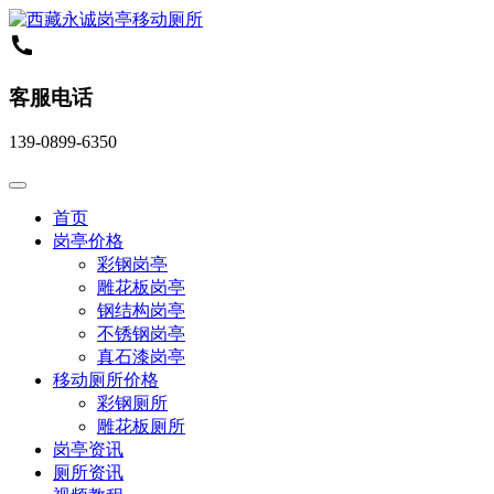
客服电话
139-0899-6350
首页
岗亭价格
彩钢岗亭
雕花板岗亭
钢结构岗亭
不锈钢岗亭
真石漆岗亭
移动厕所价格
彩钢厕所
雕花板厕所
岗亭资讯
厕所资讯