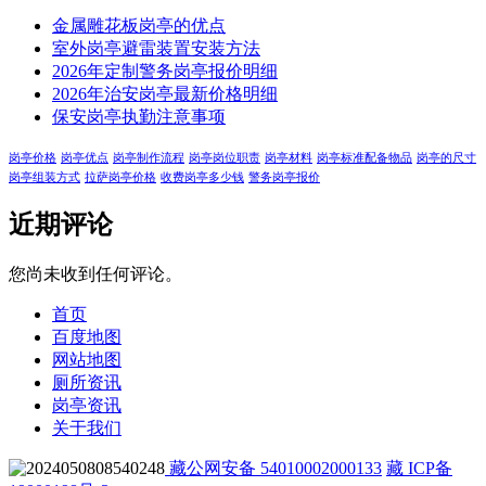
金属雕花板岗亭的优点
室外岗亭避雷装置安装方法
2026年定制警务岗亭报价明细
2026年治安岗亭最新价格明细
保安岗亭执勤注意事项
岗亭价格
岗亭优点
岗亭制作流程
岗亭岗位职责
岗亭材料
岗亭标准配备物品
岗亭的尺寸
岗亭组装方式
拉萨岗亭价格
收费岗亭多少钱
警务岗亭报价
近期评论
您尚未收到任何评论。
首页
百度地图
网站地图
厕所资讯
岗亭资讯
关于我们
藏公网安备 54010002000133
藏 ICP备