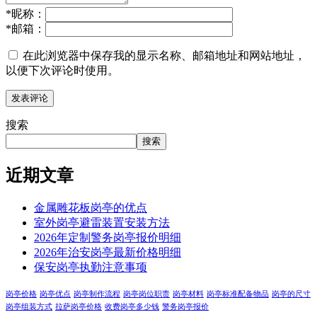
*
昵称：
*
邮箱：
在此浏览器中保存我的显示名称、邮箱地址和网站地址，
以便下次评论时使用。
搜索
搜索
近期文章
金属雕花板岗亭的优点
室外岗亭避雷装置安装方法
2026年定制警务岗亭报价明细
2026年治安岗亭最新价格明细
保安岗亭执勤注意事项
岗亭价格
岗亭优点
岗亭制作流程
岗亭岗位职责
岗亭材料
岗亭标准配备物品
岗亭的尺寸
岗亭组装方式
拉萨岗亭价格
收费岗亭多少钱
警务岗亭报价