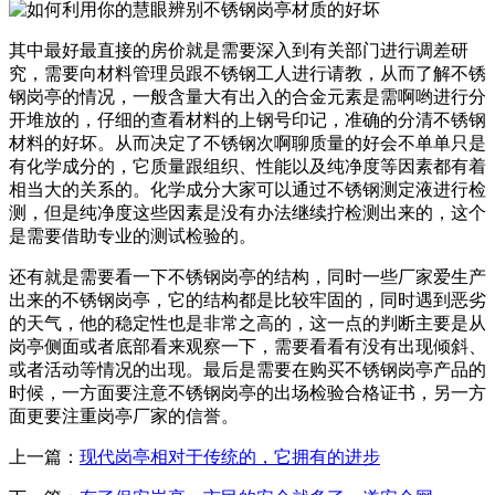
其中最好最直接的房价就是需要深入到有关部门进行调差研
究，需要向材料管理员跟不锈钢工人进行请教，从而了解不锈
钢岗亭的情况，一般含量大有出入的合金元素是需啊哟进行分
开堆放的，仔细的查看材料的上钢号印记，准确的分清不锈钢
材料的好坏。从而决定了不锈钢次啊聊质量的好会不单单只是
有化学成分的，它质量跟组织、性能以及纯净度等因素都有着
相当大的关系的。化学成分大家可以通过不锈钢测定液进行检
测，但是纯净度这些因素是没有办法继续拧检测出来的，这个
是需要借助专业的测试检验的。
还有就是需要看一下不锈钢岗亭的结构，同时一些厂家爱生产
出来的不锈钢岗亭，它的结构都是比较牢固的，同时遇到恶劣
的天气，他的稳定性也是非常之高的，这一点的判断主要是从
岗亭侧面或者底部看来观察一下，需要看看有没有出现倾斜、
或者活动等情况的出现。最后是需要在购买不锈钢岗亭产品的
时候，一方面要注意不锈钢岗亭的出场检验合格证书，另一方
面更要注重岗亭厂家的信誉。
上一篇：
现代岗亭相对于传统的，它拥有的进步