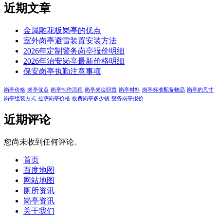
近期文章
金属雕花板岗亭的优点
室外岗亭避雷装置安装方法
2026年定制警务岗亭报价明细
2026年治安岗亭最新价格明细
保安岗亭执勤注意事项
岗亭价格
岗亭优点
岗亭制作流程
岗亭岗位职责
岗亭材料
岗亭标准配备物品
岗亭的尺寸
岗亭组装方式
拉萨岗亭价格
收费岗亭多少钱
警务岗亭报价
近期评论
您尚未收到任何评论。
首页
百度地图
网站地图
厕所资讯
岗亭资讯
关于我们