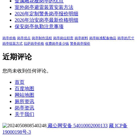
金属雕花板岗亭的优点
室外岗亭避雷装置安装方法
2026年定制警务岗亭报价明细
2026年治安岗亭最新价格明细
保安岗亭执勤注意事项
岗亭价格
岗亭优点
岗亭制作流程
岗亭岗位职责
岗亭材料
岗亭标准配备物品
岗亭的尺寸
岗亭组装方式
拉萨岗亭价格
收费岗亭多少钱
警务岗亭报价
近期评论
您尚未收到任何评论。
首页
百度地图
网站地图
厕所资讯
岗亭资讯
关于我们
藏公网安备 54010002000133
藏 ICP备
19000198号-3