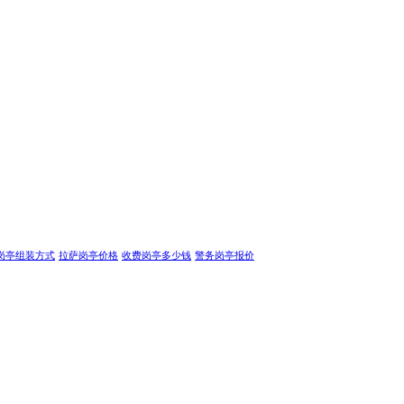
岗亭组装方式
拉萨岗亭价格
收费岗亭多少钱
警务岗亭报价