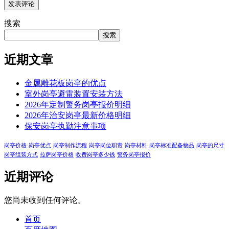
搜索
搜索
近期文章
金属雕花板岗亭的优点
室外岗亭避雷装置安装方法
2026年定制警务岗亭报价明细
2026年治安岗亭最新价格明细
保安岗亭执勤注意事项
岗亭价格
岗亭优点
岗亭制作流程
岗亭岗位职责
岗亭材料
岗亭标准配备物品
岗亭的尺寸
岗亭组装方式
拉萨岗亭价格
收费岗亭多少钱
警务岗亭报价
近期评论
您尚未收到任何评论。
首页