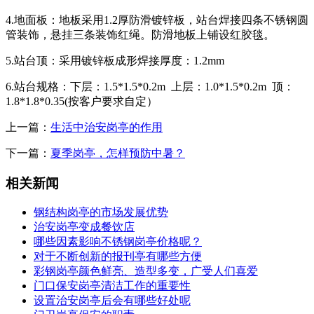
4.地面板：地板采用1.2厚防滑镀锌板，站台焊接四条不锈钢圆
管装饰，悬挂三条装饰红绳。防滑地板上铺设红胶毯。
5.站台顶：采用镀锌板成形焊接厚度：1.2mm
6.站台规格：下层：1.5*1.5*0.2m 上层：1.0*1.5*0.2m 顶：
1.8*1.8*0.35(按客户要求自定）
上一篇：
生活中治安岗亭的作用
下一篇：
夏季岗亭，怎样预防中暑？
相关新闻
钢结构岗亭的市场发展优势
治安岗亭变成餐饮店
哪些因素影响不锈钢岗亭价格呢？
对于不断创新的报刊亭有哪些方便
彩钢岗亭颜色鲜亮、造型多变，广受人们喜爱
门口保安岗亭清洁工作的重要性
设置治安岗亭后会有哪些好处呢