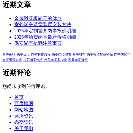
近期文章
金属雕花板岗亭的优点
室外岗亭避雷装置安装方法
2026年定制警务岗亭报价明细
2026年治安岗亭最新价格明细
保安岗亭执勤注意事项
岗亭价格
岗亭优点
岗亭制作流程
岗亭岗位职责
岗亭材料
岗亭标准配备物品
岗亭的尺寸
岗亭组装方式
拉萨岗亭价格
收费岗亭多少钱
警务岗亭报价
近期评论
您尚未收到任何评论。
首页
百度地图
网站地图
厕所资讯
岗亭资讯
关于我们