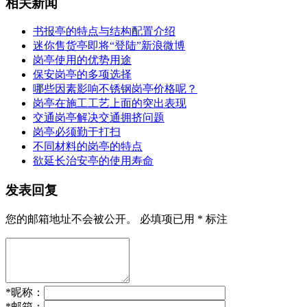
相关新闻
书报亭的特点与结构配置介绍
迷你售货亭即将“登陆”新浪微博
岗亭使用的优势用途
保安岗亭的多项选择
哪些因素影响不锈钢岗亭价格呢？
岗亭在施工工艺上面的突出表现
交通岗亭解决交通拥挤问题
岗亭必须勤于打扫
不同材料的岗亭的特点
欲延长治安亭的使用寿命
发表回复
您的邮箱地址不会被公开。
必填项已用
*
标注
*
昵称：
*
邮箱：