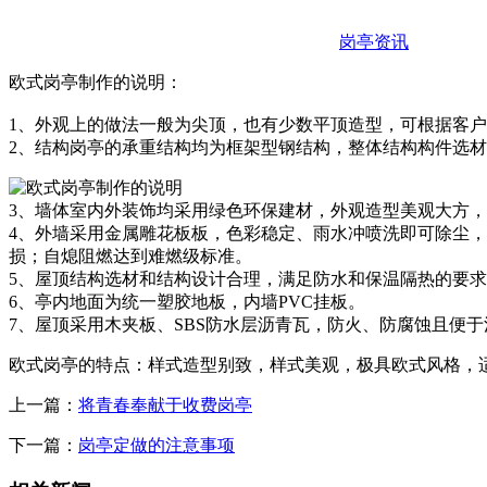
岗亭资讯
欧式岗亭制作的说明：
1、外观上的做法一般为尖顶，也有少数平顶造型，可根据客
2、结构岗亭的承重结构均为框架型钢结构，整体结构构件选材
3、墙体室内外装饰均采用绿色环保建材，外观造型美观大方
4、外墙采用金属雕花板板，色彩稳定、雨水冲喷洗即可除尘
损；自熄阻燃达到难燃级标准。
5、屋顶结构选材和结构设计合理，满足防水和保温隔热的要
6、亭内地面为统一塑胶地板，内墙PVC挂板。
7、屋顶采用木夹板、SBS防水层沥青瓦，防火、防腐蚀且便于
欧式岗亭的特点：样式造型别致，样式美观，极具欧式风格，
上一篇：
将青春奉献于收费岗亭
下一篇：
岗亭定做的注意事项