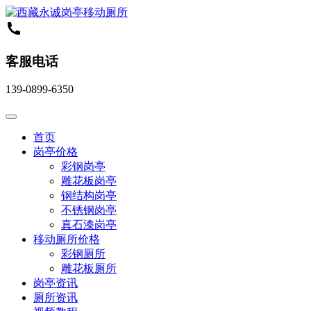
客服电话
139-0899-6350
首页
岗亭价格
彩钢岗亭
雕花板岗亭
钢结构岗亭
不锈钢岗亭
真石漆岗亭
移动厕所价格
彩钢厕所
雕花板厕所
岗亭资讯
厕所资讯