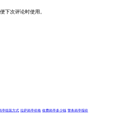
便下次评论时使用。
岗亭组装方式
拉萨岗亭价格
收费岗亭多少钱
警务岗亭报价