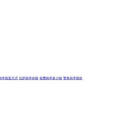
岗亭组装方式
拉萨岗亭价格
收费岗亭多少钱
警务岗亭报价