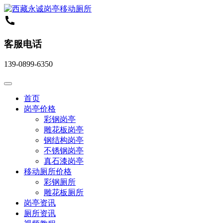
客服电话
139-0899-6350
首页
岗亭价格
彩钢岗亭
雕花板岗亭
钢结构岗亭
不锈钢岗亭
真石漆岗亭
移动厕所价格
彩钢厕所
雕花板厕所
岗亭资讯
厕所资讯