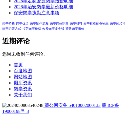
2026年定制警务岗亭报价明细
2026年治安岗亭最新价格明细
保安岗亭执勤注意事项
岗亭价格
岗亭优点
岗亭制作流程
岗亭岗位职责
岗亭材料
岗亭标准配备物品
岗亭的尺寸
岗亭组装方式
拉萨岗亭价格
收费岗亭多少钱
警务岗亭报价
近期评论
您尚未收到任何评论。
首页
百度地图
网站地图
厕所资讯
岗亭资讯
关于我们
藏公网安备 54010002000133
藏 ICP备
19000198号-3