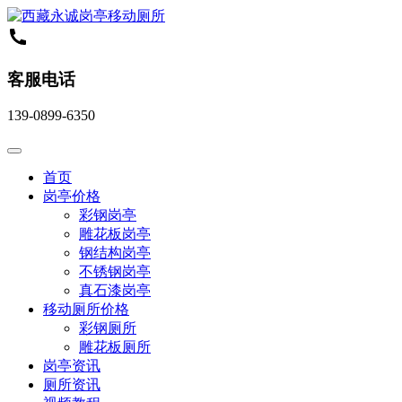
客服电话
139-0899-6350
首页
岗亭价格
彩钢岗亭
雕花板岗亭
钢结构岗亭
不锈钢岗亭
真石漆岗亭
移动厕所价格
彩钢厕所
雕花板厕所
岗亭资讯
厕所资讯