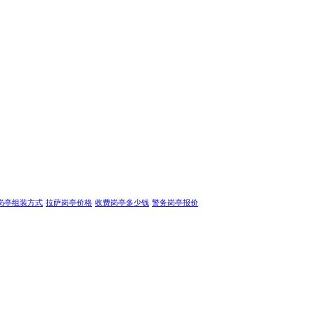
岗亭组装方式
拉萨岗亭价格
收费岗亭多少钱
警务岗亭报价