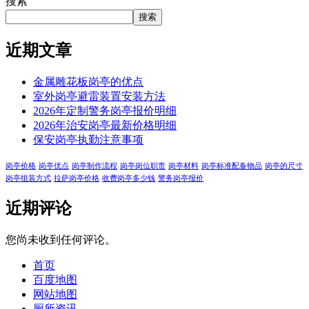
搜索
搜索
近期文章
金属雕花板岗亭的优点
室外岗亭避雷装置安装方法
2026年定制警务岗亭报价明细
2026年治安岗亭最新价格明细
保安岗亭执勤注意事项
岗亭价格
岗亭优点
岗亭制作流程
岗亭岗位职责
岗亭材料
岗亭标准配备物品
岗亭的尺寸
岗亭组装方式
拉萨岗亭价格
收费岗亭多少钱
警务岗亭报价
近期评论
您尚未收到任何评论。
首页
百度地图
网站地图
厕所资讯