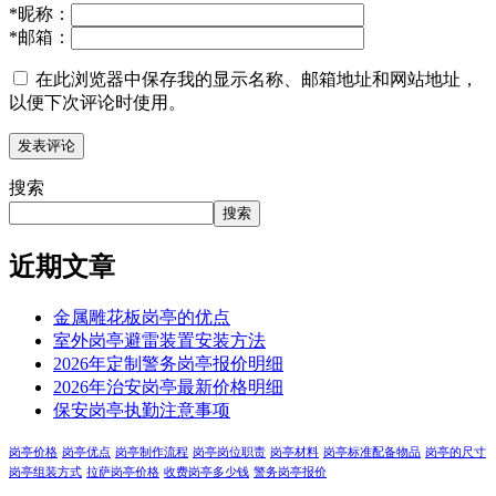
*
昵称：
*
邮箱：
在此浏览器中保存我的显示名称、邮箱地址和网站地址，
以便下次评论时使用。
搜索
搜索
近期文章
金属雕花板岗亭的优点
室外岗亭避雷装置安装方法
2026年定制警务岗亭报价明细
2026年治安岗亭最新价格明细
保安岗亭执勤注意事项
岗亭价格
岗亭优点
岗亭制作流程
岗亭岗位职责
岗亭材料
岗亭标准配备物品
岗亭的尺寸
岗亭组装方式
拉萨岗亭价格
收费岗亭多少钱
警务岗亭报价