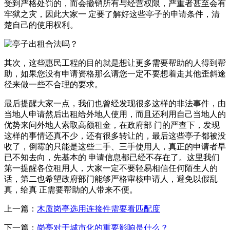
受到严格处罚的，而会撤销所有与经营权限，严重者甚至会有
牢狱之灾，因此大家一 定要了解好这些亭子的申请条件，清
楚自己的使用权利。
其次，这些惠民工程的目的就是想让更多需要帮助的人得到帮
助，如果您没有申请资格那么请您一定不要想着走其他歪斜途
径来做一些不合理的要求。
最后提醒大家一点，我们也曾经发现很多这样的非法事件，由
当地人申请然后出租给外地人使用，而且还利用自己当地人的
优势来问外地人索取高额租金，在政府部 门的严查下，发现
这样的事情还真不少，还有很多转让的，最后这些亭子都被没
收了，倒霉的只能是这些二手、三手使用人，真正的申请者早
已不知去向，先基本的 申请信息都已经不存在了。这里我们
第一提醒各位租用人，大家一定不要轻易相信任何陌生人的
话，第二也希望政府部门能够严格审核申请人，避免以假乱
真，给真 正需要帮助的人带来不便。
上一篇：
木质岗亭选用连接件需要看匹配度
下一篇：
岗亭对于城市化的重要影响是什么？