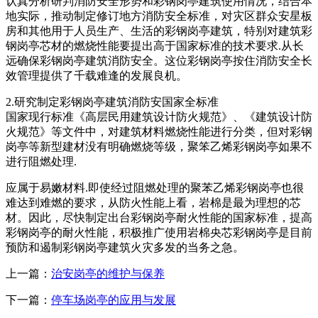
认真分析研判消防安全形势和彩钢岗亭建筑使用情况，结合本
地实际，推动制定修订地方消防安全标准，对灾区群众安星板
房和其他用于人员生产、生活的彩钢岗亭建筑，特别对建筑彩
钢岗亭芯材的燃烧性能要提出高于国家标准的技术要求.从长
远确保彩钢岗亭建筑消防安全。这位彩钢岗亭按住消防安全长
效管理提供了千载难逢的发展良机。
2.研究制定彩钢岗亭建筑消防安国家全标准
国家现行标准《高层民用建筑设计防火规范》、《建筑设计防
火规范》等文件中，对建筑材料燃烧性能进行分类，但对彩钢
岗亭等新型建材没有明确燃烧等级，聚笨乙烯彩钢岗亭如果不
进行阻燃处理.
应属于易嫩材料.即使经过阻燃处理的聚苯乙烯彩钢岗亭也很
难达到难燃的要求，从防火性能上看，岩棉是最为理想的芯
材。因此，尽快制定出台彩钢岗亭耐火性能的国家标准，提高
彩钢岗亭的耐火性能，积极推广使用岩棉央芯彩钢岗亭是目前
预防和遏制彩钢岗亭建筑火灾多发的当务之急。
上一篇：
治安岗亭的维护与保养
下一篇：
停车场岗亭的应用与发展