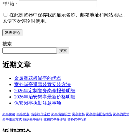
*
邮箱：
在此浏览器中保存我的显示名称、邮箱地址和网站地址，
以便下次评论时使用。
搜索
搜索
近期文章
金属雕花板岗亭的优点
室外岗亭避雷装置安装方法
2026年定制警务岗亭报价明细
2026年治安岗亭最新价格明细
保安岗亭执勤注意事项
岗亭价格
岗亭优点
岗亭制作流程
岗亭岗位职责
岗亭材料
岗亭标准配备物品
岗亭的尺寸
岗亭组装方式
拉萨岗亭价格
收费岗亭多少钱
警务岗亭报价