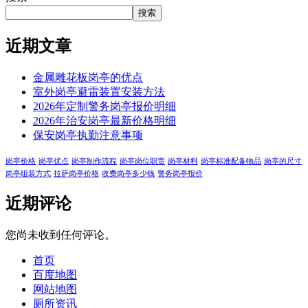
搜索
近期文章
金属雕花板岗亭的优点
室外岗亭避雷装置安装方法
2026年定制警务岗亭报价明细
2026年治安岗亭最新价格明细
保安岗亭执勤注意事项
岗亭价格
岗亭优点
岗亭制作流程
岗亭岗位职责
岗亭材料
岗亭标准配备物品
岗亭的尺寸
岗亭组装方式
拉萨岗亭价格
收费岗亭多少钱
警务岗亭报价
近期评论
您尚未收到任何评论。
首页
百度地图
网站地图
厕所资讯