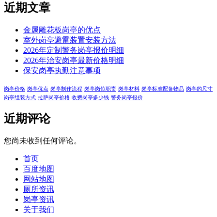
近期文章
金属雕花板岗亭的优点
室外岗亭避雷装置安装方法
2026年定制警务岗亭报价明细
2026年治安岗亭最新价格明细
保安岗亭执勤注意事项
岗亭价格
岗亭优点
岗亭制作流程
岗亭岗位职责
岗亭材料
岗亭标准配备物品
岗亭的尺寸
岗亭组装方式
拉萨岗亭价格
收费岗亭多少钱
警务岗亭报价
近期评论
您尚未收到任何评论。
首页
百度地图
网站地图
厕所资讯
岗亭资讯
关于我们