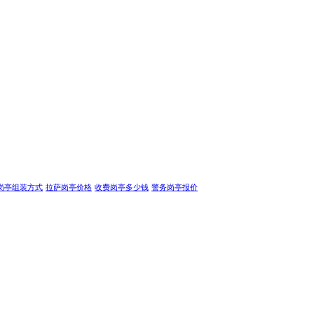
岗亭组装方式
拉萨岗亭价格
收费岗亭多少钱
警务岗亭报价