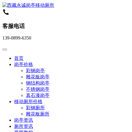
客服电话
139-0899-6350
首页
岗亭价格
彩钢岗亭
雕花板岗亭
钢结构岗亭
不锈钢岗亭
真石漆岗亭
移动厕所价格
彩钢厕所
雕花板厕所
岗亭资讯
厕所资讯