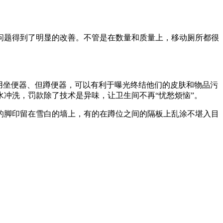
问题得到了明显的改善。不管是在数量和质量上，移动厕所都很
用坐便器、但蹲便器，可以有利于曝光终结他们的皮肤和物品污
冲洗，罚款除了技术是异味，让卫生间不再“忧愁烦恼”。
的脚印留在雪白的墙上，有的在蹲位之间的隔板上乱涂不堪入目